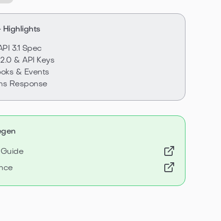
 Highlights
PI 3.1 Spec
2.0 & API Keys
oks & Events
ms Response
legen
 Guide
ence