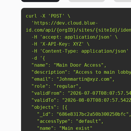
curl -X 
'POST'
'https://dev.cloud.blue-
id.com/api/{orgID}/sites/{siteId}/ide
  -H 
'accept: application/json'
  -H 
'X-API-Key: XYZ'
  -H 
'Content-Type: application/json'
  -d 