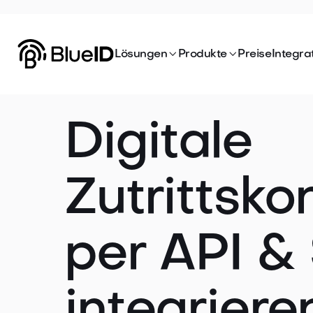


Lösungen
Produkte
Preise
Integra
Digitale
Zutrittskon
per API &
integriere