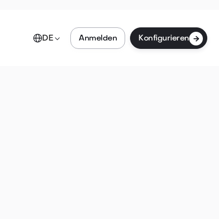

Anmelden
Konfigurieren
DE
