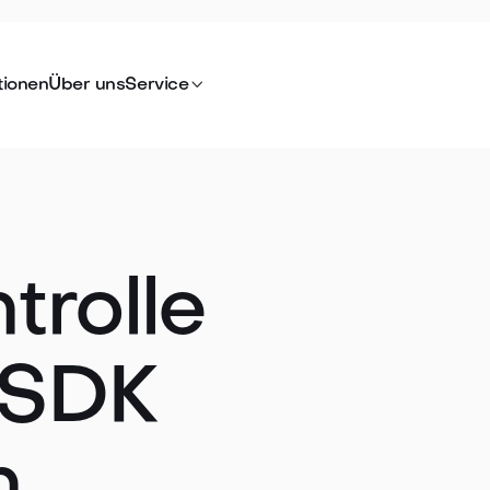

tionen
Über uns
Service
trolle
 SDK
n