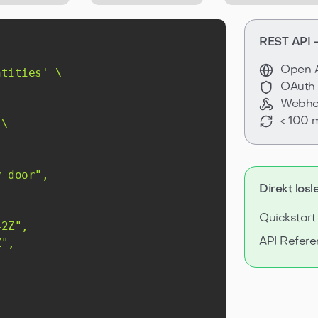
REST API -
Open A
ntities'
OAuth 
Webho
< 100 
Direkt los
Quickstart
API Refer