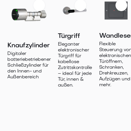
Wandlese
Türgriff
Flexible
Eleganter
Knaufzylinder
Steuerung vo
elektronischer
Digitaler
elektronische
Türgriff für
batteriebetriebener
Türöffnern,
kabellose
Schließzylinder für
Schranken,
Zutrittskontrolle
den Innen- und
Drehkreuzen,
– ideal für jede
Außenbereich
Aufzügen und
Tür, innen &
mehr.
außen.

