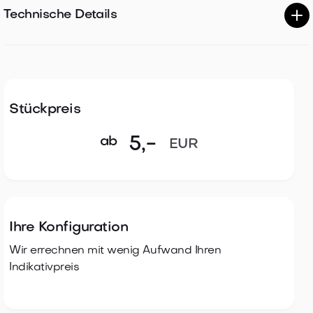
Technische Details
Betriebsfrequenz: 13,56 MHz
Datenübertragungsrate bis zu 848 Kbit/s
Eindeutige ID von 7 Bytes
Stückpreis
4 kByte EEPROM
Bis zu 1.000.000 unterstützte Lese-/Schreibzyklen
ab
5
,-
EUR
Datenerhaltungsdauer bis zu 25 Jahre
Ihre Konfiguration
Wir errechnen mit wenig Aufwand Ihren
Indikativpreis