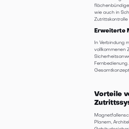
flächenbündige
wie auch in Sch
Zutrittskontroll
Erweiterte 
In Verbindung 
vollkommenen Zu
Sicherheitsanw
Fernbedienung.
Gesamtkonzept
Vorteile 
Zutrittss
Magnetfallensch
Planern, Archit