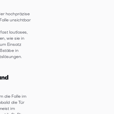
 der hochpräzise
Falle unsichtbar
ast lautloses,
n, wie sie in
um Einsatz
ßstäbe in
ttslösungen.
und
m die Falle im
bald die Tür
meist im