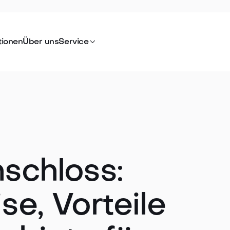

tionen
Über uns
Service
schloss:
se, Vorteile