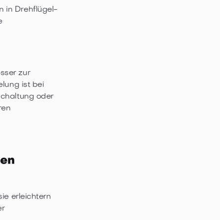
 in Drehflügel-
e
sser zur
lung ist bei
schaltung oder
ren
nen
ie erleichtern
er