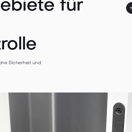
ebiete für
olle
ohe Sicherheit und