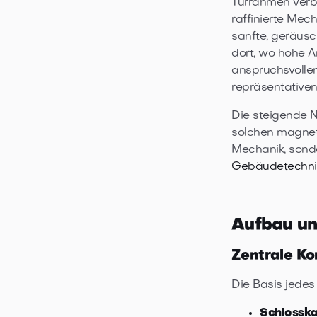
Türrahmen verbo
raffinierte Mec
sanfte, geräusc
dort, wo hohe A
anspruchsvolle
repräsentativen
Die steigende N
solchen magnet
Mechanik, sonde
Gebäudetechni
Aufbau un
Zentrale Ko
Die Basis jedes
Schlosska