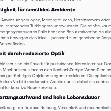
it. Hier einige Schlüsselfaktoren im Detail:
igkeit für sensibles Ambiente
n Arbeitsumgebungen, Meetingräumen, Hotelzimmern oder
n ist störendes Türklappern unerwünscht. Die sanfte, kau
agnetgesteuerten Falle hebt den Benutzerkomfort deutlic
Gäste bewegen sich leise – passend zum gehobenen Ansp
Wohlbefinden.
eit durch reduzierte Optik
össer sind ein Favorit für puristisches, klares Interieur. D
n Mechanismus lassen sich flächenbündige Wandtüren o
restigeträchtigen Objekten elegant realisieren. Die optisch
ch dem Vorbild modernster Architektur ist dabei ein echtes
al für kreative Raumkonzepte.
artungsaufwand und hohe Lebensdauer
ik sorgt dafür, dass Reibung, Verschleiß und mechanisch