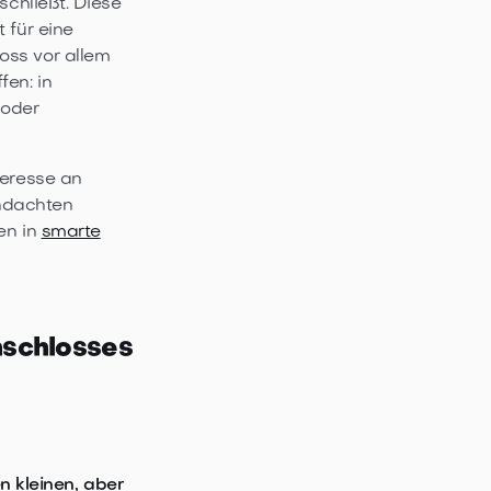
schließt. Diese
 für eine
oss vor allem
fen: in
 oder
teresse an
hdachten
en in
smarte
nschlosses
en kleinen, aber