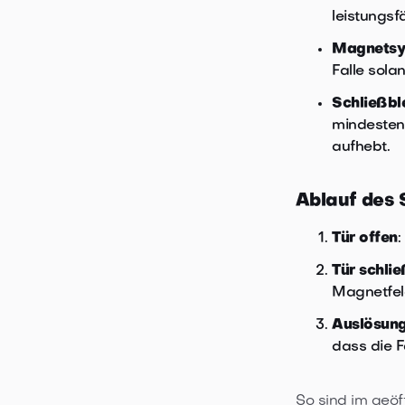
leistungsf
Magnetsy
Falle sola
Schließbl
mindesten
aufhebt.
Ablauf des 
Tür offen
:
Tür schlie
Magnetfel
Auslösung
dass die F
So sind im geöf