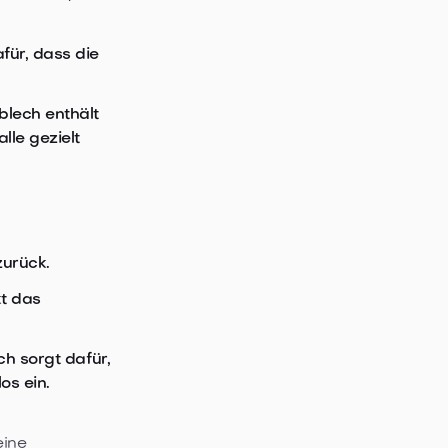
für, dass die
blech enthält
le gezielt
zurück.
kt das
h sorgt dafür,
os ein.
eine