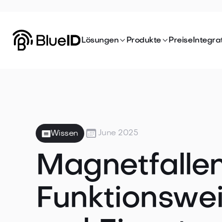


Lösungen
Produkte
Preise
Integra

June 2025
Wissen
Magnetfallen
Funktionswei