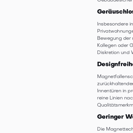
Gebäudesicherhe
Geräuschlos
Insbesondere i
Privatwohnunge
Bewegung der m
Kollegen oder 
Diskretion und 
Designfreih
Magnetfallenschl
zurückhaltende
Innentüren in p
reine Linien na
Qualitätsmerkm
Geringer W
Die Magnettechn