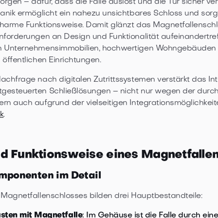
rgen – dafür, dass die Falle auslöst und die Tür sicher ver
hanik ermöglicht ein nahezu unsichtbares Schloss und sorgt
harme Funktionsweise. Damit glänzt das Magnetfallenschl
nforderungen an Design und Funktionalität aufeinandertref
n Unternehmensimmobilien, hochwertigen Wohngebäuden
 öffentlichen Einrichtungen.
achfrage nach digitalen Zutrittssystemen verstärkt das In
gesteuerten Schließlösungen – nicht nur wegen der durc
rn auch aufgrund der vielseitigen Integrationsmöglichkeit
k
.
d Funktionsweise eines Magnetfalle
mponenten im Detail
 Magnetfallenschlosses bilden drei Hauptbestandteile:
sten mit Magnetfalle
: Im Gehäuse ist die Falle durch ein