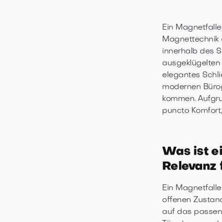
Ein Magnetfalle
Magnettechnik d
innerhalb des 
ausgeklügelten
elegantes Schli
modernen Büro
kommen. Aufgru
puncto Komfort,
Was ist e
Relevanz 
Ein Magnetfallen
offenen Zustand
auf das passend