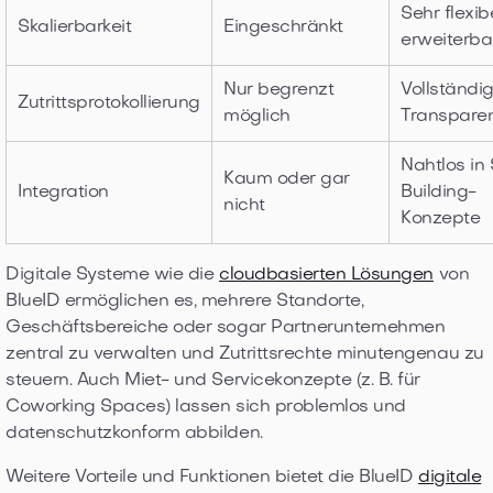
Sehr flexib
Skalierbarkeit
Eingeschränkt
erweiterba
Nur begrenzt
Vollständi
Zutrittsprotokollierung
möglich
Transpare
Nahtlos in
Kaum oder gar
Integration
Building-
nicht
Konzepte
Digitale Systeme wie die
cloudbasierten Lösungen
von
BlueID ermöglichen es, mehrere Standorte,
Geschäftsbereiche oder sogar Partnerunternehmen
zentral zu verwalten und Zutrittsrechte minutengenau zu
steuern. Auch Miet- und Servicekonzepte (z. B. für
Coworking Spaces) lassen sich problemlos und
datenschutzkonform abbilden.
Weitere Vorteile und Funktionen bietet die BlueID
digitale