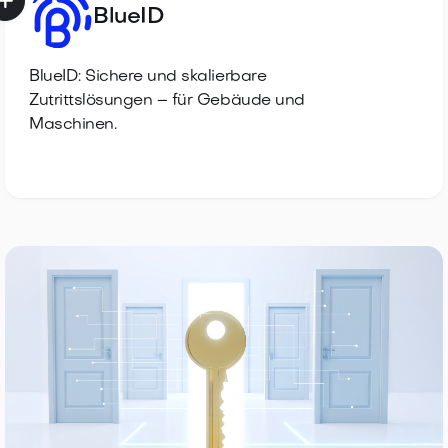

BlueID
BlueID: Sichere und skalierbare
Zutrittslösungen – für Gebäude und
Maschinen.